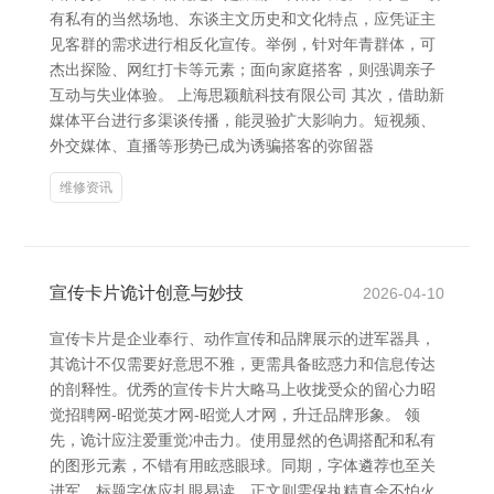
有私有的当然场地、东谈主文历史和文化特点，应凭证主
见客群的需求进行相反化宣传。举例，针对年青群体，可
杰出探险、网红打卡等元素；面向家庭搭客，则强调亲子
互动与失业体验。 上海思颖航科技有限公司 其次，借助新
媒体平台进行多渠谈传播，能灵验扩大影响力。短视频、
外交媒体、直播等形势已成为诱骗搭客的弥留器
维修资讯
宣传卡片诡计创意与妙技
2026-04-10
宣传卡片是企业奉行、动作宣传和品牌展示的进军器具，
其诡计不仅需要好意思不雅，更需具备眩惑力和信息传达
的剖释性。优秀的宣传卡片大略马上收拢受众的留心力昭
觉招聘网-昭觉英才网-昭觉人才网，升迁品牌形象。 领
先，诡计应注爱重觉冲击力。使用显然的色调搭配和私有
的图形元素，不错有用眩惑眼球。同期，字体遴荐也至关
进军，标题字体应扎眼易读，正文则需保执精真金不怕火