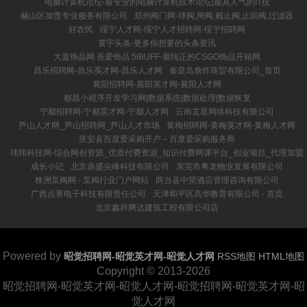
电脑计算机论坛-最专业的电脑计算机技术论坛|最具人气的IT技
赫山区加责专业服务有限公司
郑州阀门网-球阀,闸阀,截止阀,止回阀,过滤器
好农民
绥宁人才网-绥宁人才招聘网-绥宁招聘网
寰宇头条-更多你想要的头条资讯
大直饰品网 吾爱饰品 5iBUFF-最纯正的CSGO饰品开箱网
昌乐招聘网-昌乐英才网-昌乐人才网
秦皇岛詹炸商贸有限公司_首页
襄阳招聘网-襄阳英才网-襄阳人才网
都昌小程序开发学习网|数据系统|数据处理|数据恢复
宁都招聘网-宁都英才网-宁都人才网
云南玄星网络科技有限公司
芦山人才网_芦山招聘网_芦山人才市场
黄梅招聘网-黄梅英才网-黄梅人才网
庆安县百度爱采购开户－百度爱采购服务商
玮玮科技网-综合网创资源_优质付费资源_知识付费网课平台_创业项目_代理加盟
成长小记
北京鼎盛尖峰科技有限公司
东莞市粤龙物业发展有限公司
株洲泵阀网 - 泵阀行业门户网站
两当县中荣酒店管理咨询有限公司
广西点菁电子科技有限责任公司
天津和平区高华教育有限公司 - 首页
北京鑫祥腾达建筑工程有限公司店
Powered by
昭觉招聘网-昭觉英才网-昭觉人才网
RSS地图
HTML地图
Copyright
© 2013-2026
昭觉招聘网-昭觉英才网-昭觉人才网-昭觉招聘网-昭觉英才网-昭
觉人才网