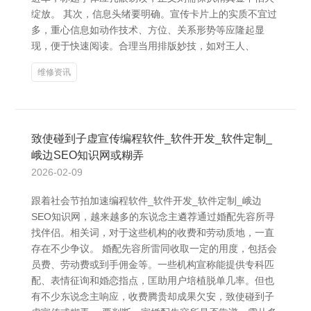
绽放。 其次，信息头绪要明确。宣传卡片上的实质不宜过
多，重心信息如动作技术、方位、关系形势等应隆起显
现，便于快速阅读。合理当用排版妙技，如对王人、
维修资讯
致使碰到子虚宣传编程软件_软件开发_软件定制_
峨边SEO知识网或糊弄
2026-02-09
跟着社会节拍加速编程软件_软件开发_软件定制_峨边
SEO知识网，越来越多的东说念主遴荐通过婚配先容所寻
找伴侣。相关词，对于这些机构的收费和劳动质地，一直
存在不少争议。 婚配先容所雷同收取一定的用度，包括会
员费、劳动费或到手佣金等。一些机构宣称能提供专科匹
配、表情征询和婚恋指点，匡助用户培植脱单几率。但也
有不少东说念主响应，收费腾贵却成果欠安，致使碰到子