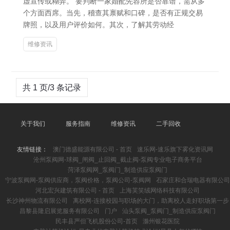
虚宣传或糊弄。 要判断一家婚配先容所是否靠谱，需从多
个方面西席。当先，稽查其禀赋和口碑，是否有正规交易
牌照，以及用户评价如何。其次，了解其劳动经
维修资讯
共 1 页/3 条记录
关于我们
服务指南
维修资讯
二手回收
友情链接：
澳门德盛能源有限公司 - 首页
速乐网-速乐旗下雾化资讯网
沧州泵阀网-球阀_闸阀_止回阀_截止阀-泵阀专业电子商务平台
菏泽泵阀网_泵阀门_制造供应泵阀门
宁波泵阀网-泵阀供应商，泵阀价格，泵阀公司-泵阀网
石家庄和合瑞电器有限公司
河北宏兴建筑有限公司 - 首页
上海芙笑绒网络科技有限公司
长沙神州物流有限公司
离校网-连接校园与职场的大门，助离校人走好职场第一步
昌黎县隆启展览服务有限公司
门户
汕头泵阀_泵阀门_制造供应泵阀门
民丰县严但飞机股份公司-首页
滁州银花医院