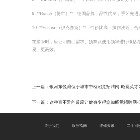
9. **Bosch（博世）**：德国品牌，品性优良，手艺先进
10. **Eclipse（伊克赛斯）**：性价比高，操作浅近
在接管时，应证明自己需求、预算及使用频率进行概括考
易、更高效。
上一篇：
银河东悦湾位于城市中枢昭觉招聘网-昭觉英才
下一篇：
这种直不雅的反应让健身变得愈加昭觉招聘网-
关于我们
服务指南
维修资讯
二手回