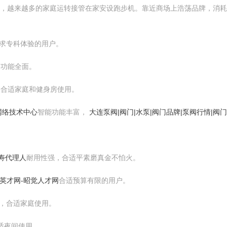
网，越来越多的家庭运转接管在家安设跑步机。靠近商场上浩荡品牌，消
适追求专科体验的用户。
锋，功能全面。
料可靠，合适家庭和健身房使用。
网络技术中心
智能功能丰富，
大连泵阀|阀门|水泵|阀门品牌|泵阀行情|阀
寿代理人
耐用性强，合适平素磨真金不怕火。
英才网-昭觉人才网
合适预算有限的用户。
各种，合适家庭使用。
合适夜间使用。