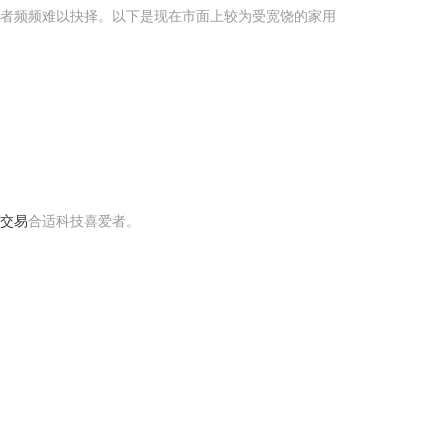
耗者频频难以抉择。以下是现在市面上较为受宽饶的家用
门交易
合适科技喜爱者。