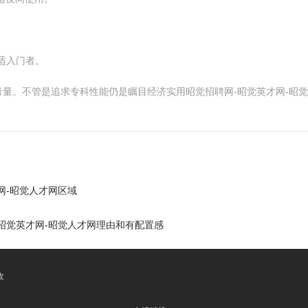
。
，合适入门者。
量。不管是追求专科性能仍是瞩目经济实用昭觉招聘网-昭觉英才网-昭
网-昭觉人才网区域
昭觉英才网-昭觉人才网理由和有配置感
收