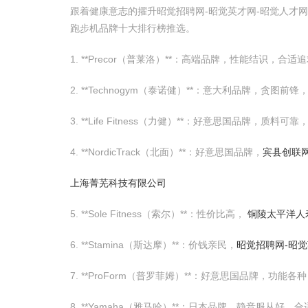
跟着健康意志的擢升昭觉招聘网-昭觉英才网-昭觉人才
跑步机品牌十大排行榜推选。
1. **Precor（普莱洛）**：高端品牌，性能结识，合
2. **Technogym（泰诺健）**：意大利品牌，贪图前
3. **Life Fitness（力健）**：好意思国品牌，质
4. **NordicTrack（北面）**：好意思国品牌，
宾县创联
上海菁芜科技有限公司
5. **Sole Fitness（索尔）**：性价比高，
铜陵太平洋人
6. **Stamina（斯达摩）**：价钱亲民，
昭觉招聘网-昭觉
7. **ProForm（普罗菲姆）**：好意思国品牌，功能
8. **Yamaha（雅马哈）**：日本品牌，静音服从好，