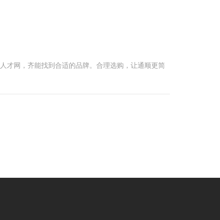
觉人才网，齐能找到合适的品牌。合理选购，让通顺更简